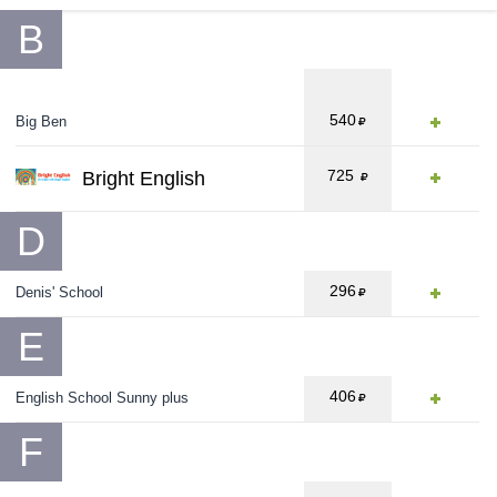
B
540
Big Ben
725
Bright English
D
296
Denis' School
E
406
English School Sunny plus
F