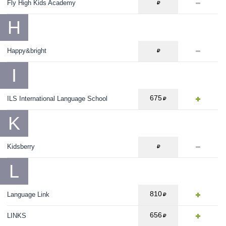
Fly High Kids Academy
H
Happy&bright
I
675
ILS International Language School
K
Kidsberry
L
810
Language Link
656
LINKS