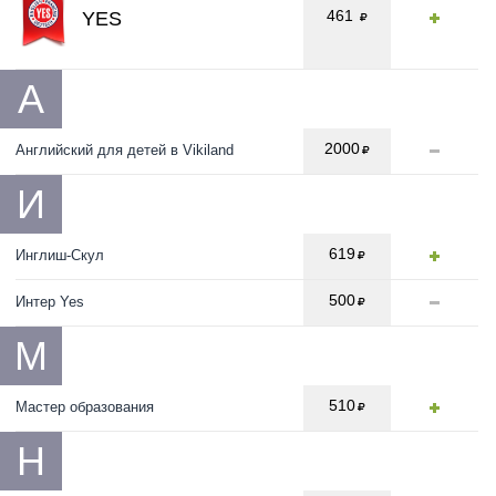
461
YES
А
2000
Английский для детей в Vikiland
И
619
Инглиш-Скул
500
Интер Yes
М
510
Мастер образования
Н