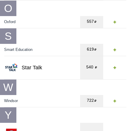
O
557
Oxford
S
619
Smart Education
Star Talk
540
W
722
Windsor
Y