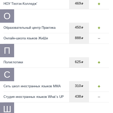
469
НОУ 'Геотэк-Колледж'
О
450
Образовательный центр Практика
888
Онлайн-школа языков ЖиШи
П
625
Полиглотики
С
310
Сеть школ иностранных языков ММА
438
Студия иностранных языков What`s UP
Ш