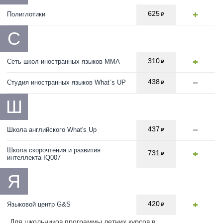
625
Полиглотики
С
310
Сеть школ иностранных языков ММА
438
Студия иностранных языков What`s UP
Ш
437
Школа английского What's Up
Школа скорочтения и развития
731
интеллекта IQ007
Я
420
Языковой центр G&S
Для школьников программы летних курсов в