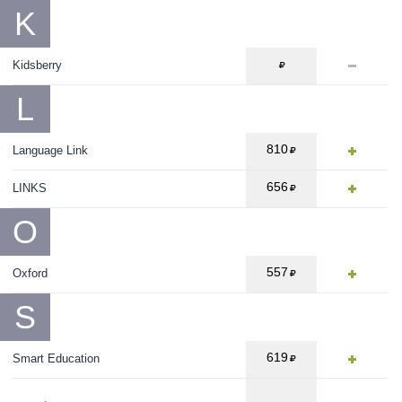
K
Kidsberry
L
810
Language Link
656
LINKS
O
557
Oxford
S
619
Smart Education