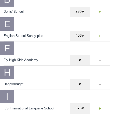
296
Denis' School
E
406
English School Sunny plus
F
Fly High Kids Academy
H
Happy&bright
I
675
ILS International Language School