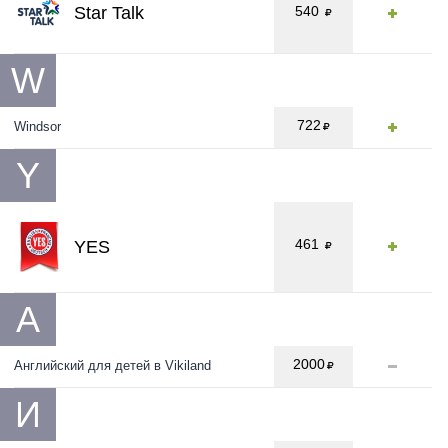
Star Talk
540
W
722
Windsor
Y
461
YES
А
2000
Английский для детей в Vikiland
И