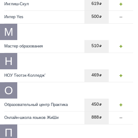
619
Инглиш-Скул
500
Интер Yes
М
510
Мастер образования
Н
469
НОУ 'Геотэк-Колледж'
О
450
Образовательный центр Практика
888
Онлайн-школа языков ЖиШи
П